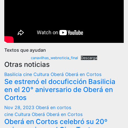
Textos que ayudan
canavilhas_webnoticia_final
Descarga
Otras noticias
Basilicia
cine
Cultura
Oberá
Oberá en Cortos
Se estrenó el docuficción Basilicia
en el 20° aniversario de Oberá en
Cortos
Nov 28, 2023
Oberá en cortos
cine
Cultura
Oberá
Oberá en Cortos
Oberá en Cortos celebró su 20º