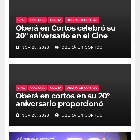
CINE
CULTURA
OBERÁ
OBERÁ EN CORTOS
Oberá en Cortos celebró su
20º aniversario en el Cine
Teatro, un emblema de la
NOV 28, 2023
OBERÁ EN CORTOS
historia audiovisual regional
CINE
CULTURA
OBERÁ
OBERÁ EN CORTOS
Oberá en cortos en su 20°
aniversario proporcionó
talleres audiovisuales.
NOV 28, 2023
OBERÁ EN CORTOS