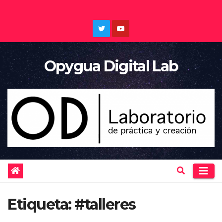
Saltar
al
contenido
Opygua Digital Lab
Etiqueta:
#talleres