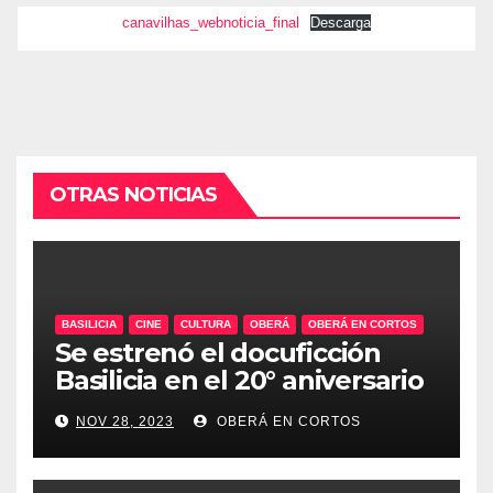
canavilhas_webnoticia_final
Descarga
OTRAS NOTICIAS
BASILICIA
CINE
CULTURA
OBERÁ
OBERÁ EN CORTOS
Se estrenó el docuficción
Basilicia en el 20° aniversario
de Oberá en Cortos
NOV 28, 2023
OBERÁ EN CORTOS