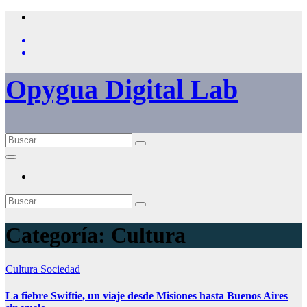
Saltar
al
contenido
Opygua Digital Lab
Categoría:
Cultura
Cultura
Sociedad
La fiebre Swiftie, un viaje desde Misiones hasta Buenos Aires