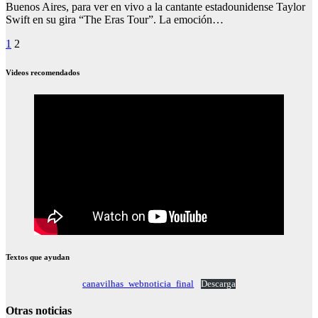
Buenos Aires, para ver en vivo a la cantante estadounidense Taylor
Swift en su gira “The Eras Tour”. La emoción…
Paginación
1
2
de
Videos recomendados
entradas
Textos que ayudan
canavilhas_webnoticia_final
Descarga
Otras noticias