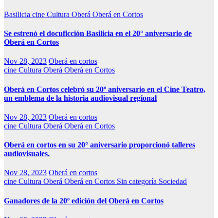
Basilicia
cine
Cultura
Oberá
Oberá en Cortos
Se estrenó el docuficción Basilicia en el 20° aniversario de
Oberá en Cortos
Nov 28, 2023
Oberá en cortos
cine
Cultura
Oberá
Oberá en Cortos
Oberá en Cortos celebró su 20º aniversario en el Cine Teatro,
un emblema de la historia audiovisual regional
Nov 28, 2023
Oberá en cortos
cine
Cultura
Oberá
Oberá en Cortos
Oberá en cortos en su 20° aniversario proporcionó talleres
audiovisuales.
Nov 28, 2023
Oberá en cortos
cine
Cultura
Oberá
Oberá en Cortos
Sin categoría
Sociedad
Ganadores de la 20º edición del Oberá en Cortos