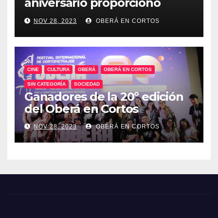
aniversario proporcionó
talleres audiovisuales.
NOV 28, 2023
OBERÁ EN CORTOS
CINE
CULTURA
OBERÁ
OBERÁ EN CORTOS
SIN CATEGORÍA
SOCIEDAD
Ganadores de la 20º edición
del Oberá en Cortos
NOV 28, 2023
OBERÁ EN CORTOS