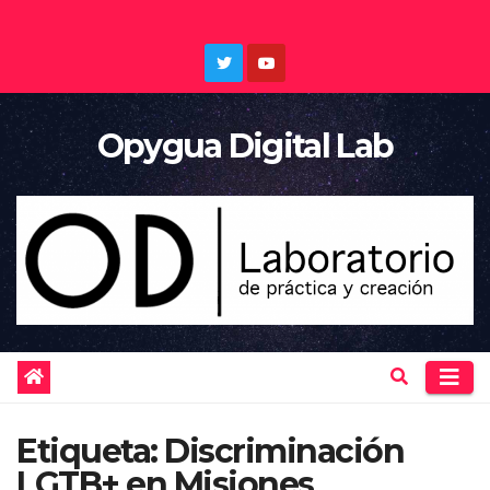
Saltar
al
contenido
Opygua Digital Lab
Etiqueta:
Discriminación
LGTB+ en Misiones