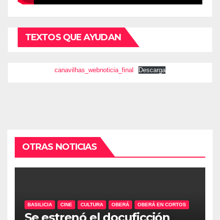
TEXTOS QUE AYUDAN
canavilhas_webnoticia_final
Descarga
OTRAS NOTICIAS
BASILICIA
CINE
CULTURA
OBERÁ
OBERÁ EN CORTOS
Se estrenó el docuficción