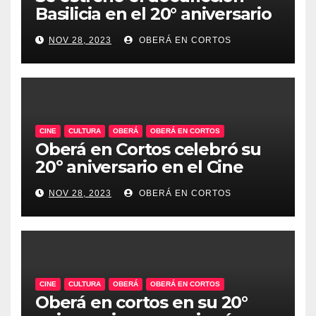
Basilicia en el 20° aniversario
de Oberá en Cortos
NOV 28, 2023
OBERÁ EN CORTOS
CINE
CULTURA
OBERÁ
OBERÁ EN CORTOS
Oberá en Cortos celebró su
20º aniversario en el Cine
Teatro, un emblema de la
NOV 28, 2023
OBERÁ EN CORTOS
historia audiovisual regional
CINE
CULTURA
OBERÁ
OBERÁ EN CORTOS
Oberá en cortos en su 20°