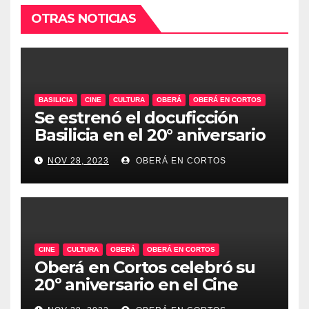
OTRAS NOTICIAS
BASILICIA
CINE
CULTURA
OBERÁ
OBERÁ EN CORTOS
Se estrenó el docuficción
Basilicia en el 20° aniversario
de Oberá en Cortos
NOV 28, 2023
OBERÁ EN CORTOS
CINE
CULTURA
OBERÁ
OBERÁ EN CORTOS
Oberá en Cortos celebró su
20º aniversario en el Cine
Teatro, un emblema de la