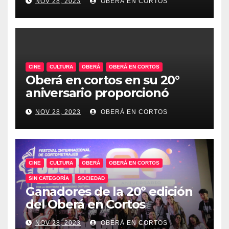
NOV 28, 2023
OBERÁ EN CORTOS
historia audiovisual regional
CINE
CULTURA
OBERÁ
OBERÁ EN CORTOS
Oberá en cortos en su 20°
aniversario proporcionó
talleres audiovisuales.
NOV 28, 2023
OBERÁ EN CORTOS
CINE
CULTURA
OBERÁ
OBERÁ EN CORTOS
SIN CATEGORÍA
SOCIEDAD
Ganadores de la 20º edición
del Oberá en Cortos
NOV 28, 2023
OBERÁ EN CORTOS