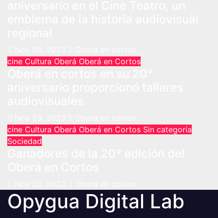
aniversario en el Cine Teatro, un
emblema de la historia audiovisual
regional
Nov 28, 2023
Oberá en cortos
cine
Cultura
Oberá
Oberá en Cortos
Oberá en cortos en su 20°
aniversario proporcionó talleres
audiovisuales.
Nov 28, 2023
Oberá en cortos
cine
Cultura
Oberá
Oberá en Cortos
Sin categoría
Sociedad
Ganadores de la 20º edición del
Oberá en Cortos
Nov 28, 2023
Oberá en cortos
Opygua Digital Lab