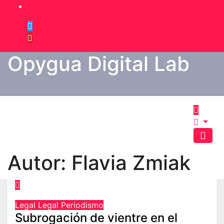
Saltar
al
contenido
Opygua Digital Lab
Autor:
Flavia Zmiak
Legal
Legal
Periodismo
Subrogación de vientre en el