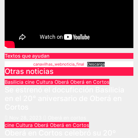
Textos que ayudan
canavilhas_webnoticia_final
Descarga
Otras noticias
Basilicia
cine
Cultura
Oberá
Oberá en Cortos
Se estrenó el docuficción Basilicia
en el 20° aniversario de Oberá en
Cortos
Nov 28, 2023
Oberá en cortos
cine
Cultura
Oberá
Oberá en Cortos
Oberá en Cortos celebró su 20º