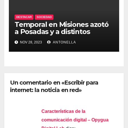
DESTACAR
SOCIEDAD
Temporal en Misiones azotó
a Posadas y a distintos
puntos de la provincia
NOV 28, 2023
ANTONELLA
Un comentario en «Escribir para
internet: la noticia en red»
Características de la
comunicación digital – Opygua