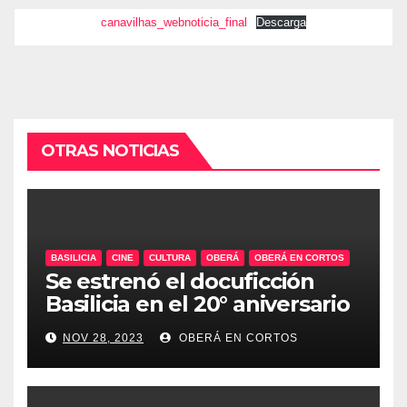
canavilhas_webnoticia_final
Descarga
OTRAS NOTICIAS
BASILICIA
CINE
CULTURA
OBERÁ
OBERÁ EN CORTOS
Se estrenó el docuficción
Basilicia en el 20° aniversario
de Oberá en Cortos
NOV 28, 2023
OBERÁ EN CORTOS