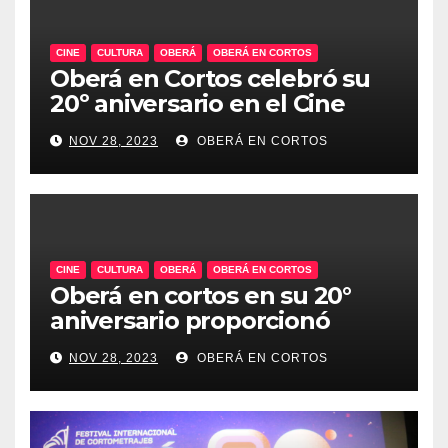
CINE
CULTURA
OBERÁ
OBERÁ EN CORTOS
Oberá en Cortos celebró su
20º aniversario en el Cine
Teatro, un emblema de la
NOV 28, 2023
OBERÁ EN CORTOS
historia audiovisual regional
CINE
CULTURA
OBERÁ
OBERÁ EN CORTOS
Oberá en cortos en su 20°
aniversario proporcionó
talleres audiovisuales.
NOV 28, 2023
OBERÁ EN CORTOS