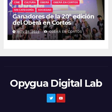
CINE
CULTURA
OBERÁ
OBERÁ EN CORTOS
SIN CATEGORÍA
SOCIEDAD
Ganadores de la 20º edición
del Oberá en Cortos
NOV 28, 2023
OBERÁ EN CORTOS
Opygua Digital Lab