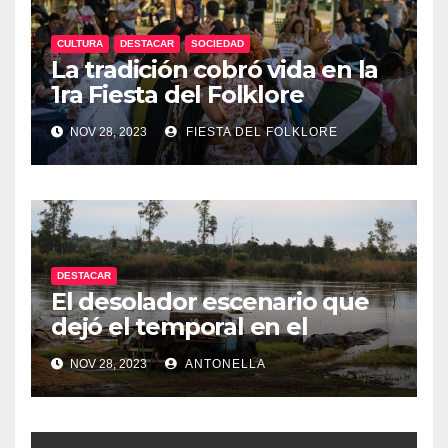
CULTURA
DESTACAR
SOCIEDAD
La tradición cobró vida en la
1ra Fiesta del Folklore
Misionero
NOV 28, 2023
FIESTA DEL FOLKLORE
DESTACAR
El desolador escenario que
dejó el temporal en el
interior de Misiones
NOV 28, 2023
ANTONELLA