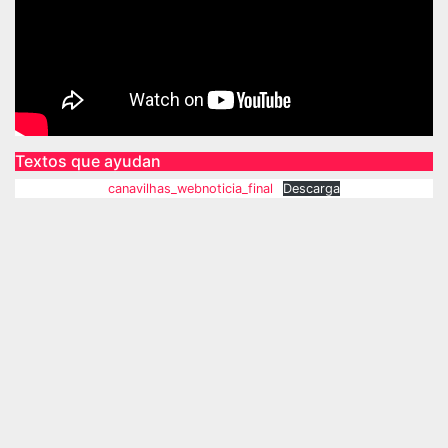
Textos que ayudan
canavilhas_webnoticia_final
Descarga