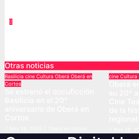
Otras noticias
Basilicia
cine
Cultura
Oberá
Oberá en
cine
Cultura
Oberá e
Cortos
Se estrenó el docuficción
su 20º a
Basilicia en el 20°
Cine Te
aniversario de Oberá en
de la hi
Cortos
regional
Nov 28, 2023
Oberá en cortos
Nov 28, 2