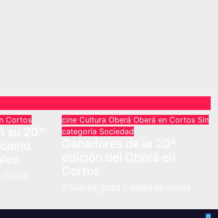
n Cortos
cine
Cultura
Oberá
Oberá en Cortos
Sin
n su 20°
categoría
Sociedad
Ganadores de la 20º
rcionó
edición del Oberá en
ales.
Cortos
 cortos
Nov 28, 2023
Oberá en cortos