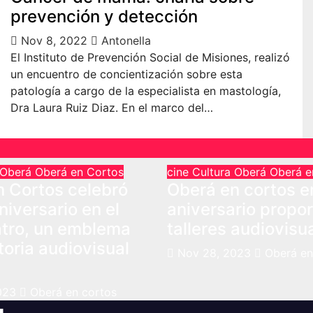
prevención y detección
Nov 8, 2022
Antonella
El Instituto de Prevención Social de Misiones, realizó
un encuentro de concientización sobre esta
patología a cargo de la especialista en mastología,
Dra Laura Ruiz Diaz. En el marco del…
Oberá
Oberá en Cortos
cine
Cultura
Oberá
Oberá e
n Cortos celebró
Oberá en cortos e
niversario en el
aniversario propo
atro, un emblema
talleres audiovisu
storia audiovisual
Nov 28, 2023
Oberá en
023
Oberá en cortos