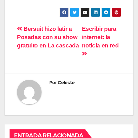
Navegación
Bersuit hizo latir a
Escribir para
Posadas con su show
internet: la
de
gratuito en La cascada
noticia en red
entradas
Por
Celeste
ENTRADA RELACIONADA