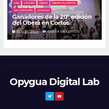
CINE
CULTURA
OBERÁ
OBERÁ EN CORTOS
SIN CATEGORÍA
SOCIEDAD
Ganadores de la 20º edición
del Oberá en Cortos
NOV 28, 2023
OBERÁ EN CORTOS
Opygua Digital Lab