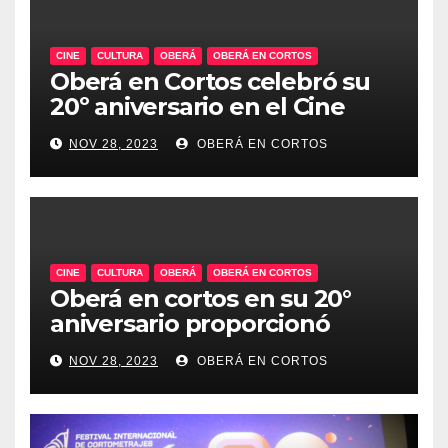
CINE
CULTURA
OBERÁ
OBERÁ EN CORTOS
Oberá en Cortos celebró su
20º aniversario en el Cine
Teatro, un emblema de la
NOV 28, 2023
OBERÁ EN CORTOS
historia audiovisual regional
CINE
CULTURA
OBERÁ
OBERÁ EN CORTOS
Oberá en cortos en su 20°
aniversario proporcionó
talleres audiovisuales.
NOV 28, 2023
OBERÁ EN CORTOS