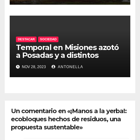
DESTACAR
SOCIEDAD
Temporal en Misiones azotó
a Posadas y a distintos
puntos de la provincia
NOV 28, 2023
ANTONELLA
Un comentario en «¡Manos a la yerba!:
ecobloques hechos de residuos, una
propuesta sustentable»