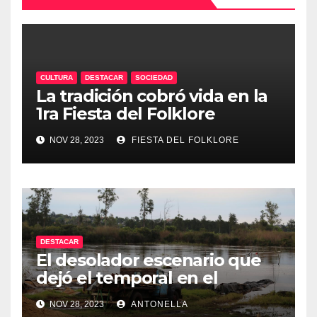
CULTURA
DESTACAR
SOCIEDAD
La tradición cobró vida en la
1ra Fiesta del Folklore
Misionero
NOV 28, 2023
FIESTA DEL FOLKLORE
DESTACAR
El desolador escenario que
dejó el temporal en el
interior de Misiones
NOV 28, 2023
ANTONELLA