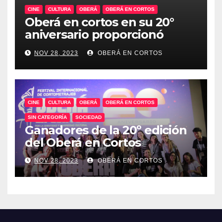
CINE
CULTURA
OBERÁ
OBERÁ EN CORTOS
Oberá en cortos en su 20°
aniversario proporcionó
talleres audiovisuales.
NOV 28, 2023
OBERÁ EN CORTOS
CINE
CULTURA
OBERÁ
OBERÁ EN CORTOS
SIN CATEGORÍA
SOCIEDAD
Ganadores de la 20º edición
del Oberá en Cortos
NOV 28, 2023
OBERÁ EN CORTOS