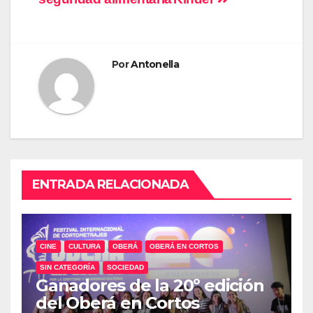
entradas
Por
Antonella
ENTRADA RELACIONADA
CINE
CULTURA
OBERÁ
OBERÁ EN CORTOS
SIN CATEGORÍA
SOCIEDAD
Ganadores de la 20º edición
del Oberá en Cortos