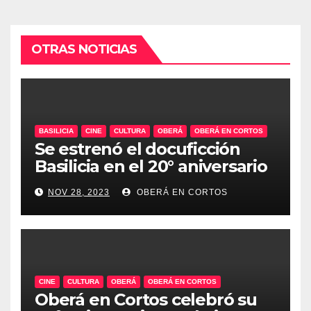
OTRAS NOTICIAS
BASILICIA
CINE
CULTURA
OBERÁ
OBERÁ EN CORTOS
Se estrenó el docuficción
Basilicia en el 20° aniversario
de Oberá en Cortos
NOV 28, 2023
OBERÁ EN CORTOS
CINE
CULTURA
OBERÁ
OBERÁ EN CORTOS
Oberá en Cortos celebró su