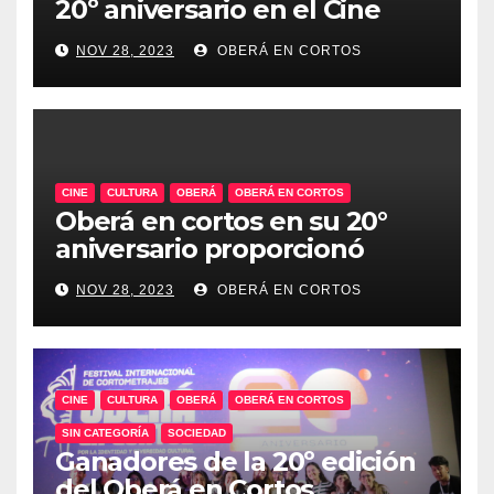
20º aniversario en el Cine
Teatro, un emblema de la
NOV 28, 2023
OBERÁ EN CORTOS
historia audiovisual regional
CINE
CULTURA
OBERÁ
OBERÁ EN CORTOS
Oberá en cortos en su 20°
aniversario proporcionó
talleres audiovisuales.
NOV 28, 2023
OBERÁ EN CORTOS
CINE
CULTURA
OBERÁ
OBERÁ EN CORTOS
SIN CATEGORÍA
SOCIEDAD
Ganadores de la 20º edición
del Oberá en Cortos