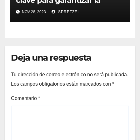
clave para garantizar la
seguridad alimentaria
NOV 28, 2023
SPRETZEL
Deja una respuesta
Tu dirección de correo electrónico no será publicada.
Los campos obligatorios están marcados con
*
Comentario
*