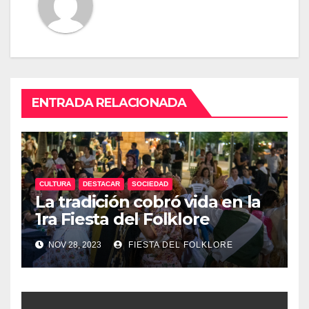
ENTRADA RELACIONADA
CULTURA
DESTACAR
SOCIEDAD
La tradición cobró vida en la
1ra Fiesta del Folklore
Misionero
NOV 28, 2023
FIESTA DEL FOLKLORE