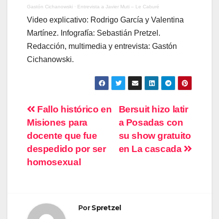
Gastón Cichanowski
·
Entrevista a Javier Muti – Le Caburé
Video explicativo: Rodrigo García y Valentina
Martínez. Infografía: Sebastián Pretzel.
Redacción, multimedia y entrevista: Gastón
Cichanowski.
Navegación
Fallo histórico en
Bersuit hizo latir
Misiones para
a Posadas con
de
docente que fue
su show gratuito
entradas
despedido por ser
en La cascada
homosexual
Por
Spretzel