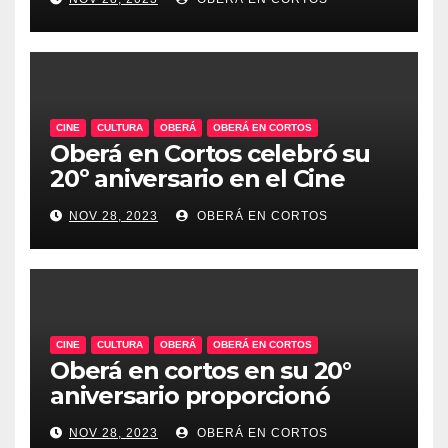
CINE
CULTURA
OBERÁ
OBERÁ EN CORTOS
Oberá en Cortos celebró su
20º aniversario en el Cine
Teatro, un emblema de la
NOV 28, 2023
OBERÁ EN CORTOS
historia audiovisual regional
CINE
CULTURA
OBERÁ
OBERÁ EN CORTOS
Oberá en cortos en su 20°
aniversario proporcionó
talleres audiovisuales.
NOV 28, 2023
OBERÁ EN CORTOS