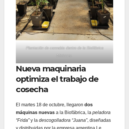
Plantación de cannabis dentro de la Biofábrica
Misiones.
Nueva maquinaria
optimiza el trabajo de
cosecha
El martes 18 de octubre, llegaron
dos
máquinas nuevas
a la Biofábrica, la
peladora
“Frida”
y la
descogolladora “Juana”
, diseñadas
y distribuidas por la empresa argentina Le