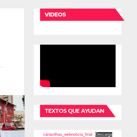
VIDEOS
RECOMENDADOS
TEXTOS QUE AYUDAN
canavilhas_webnoticia_final
Descarga