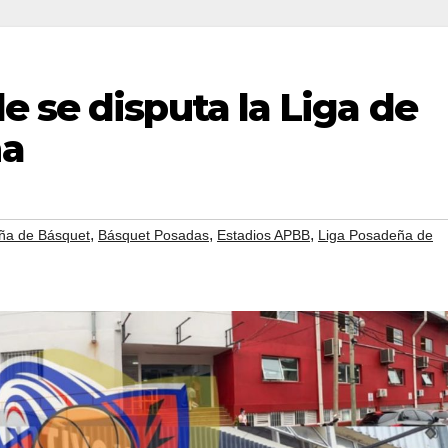
 se disputa la Liga de
ña
,
,
,
ña de Básquet
Básquet Posadas
Estadios APBB
Liga Posadeña de