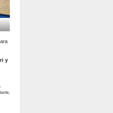
para
ri y
,
tante,