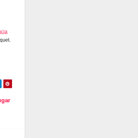
ncia
quet.
ugar