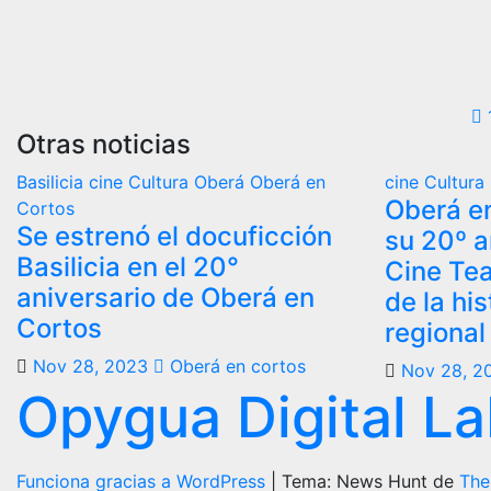
P
Otras noticias
d
Basilicia
cine
Cultura
Oberá
Oberá en
cine
Cultura
e
Oberá e
Cortos
Se estrenó el docuficción
su 20º a
Basilicia en el 20°
Cine Te
aniversario de Oberá en
de la hi
Cortos
regional
Nov 28, 2023
Oberá en cortos
Nov 28, 2
Opygua Digital L
Funciona gracias a WordPress
|
Tema: News Hunt de
The